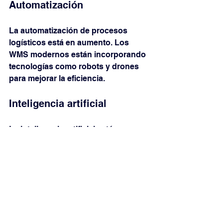
Automatización
La automatización de procesos 
logísticos está en aumento. Los 
WMS modernos están incorporando 
tecnologías como robots y drones 
para mejorar la eficiencia.
Inteligencia artificial
La inteligencia artificial está 
revolucionando la forma en que se 
gestionan los almacenes. Los WMS 
que utilizan IA pueden predecir la 
demanda y optimizar el inventario de 
manera más efectiva.
Sostenibilidad