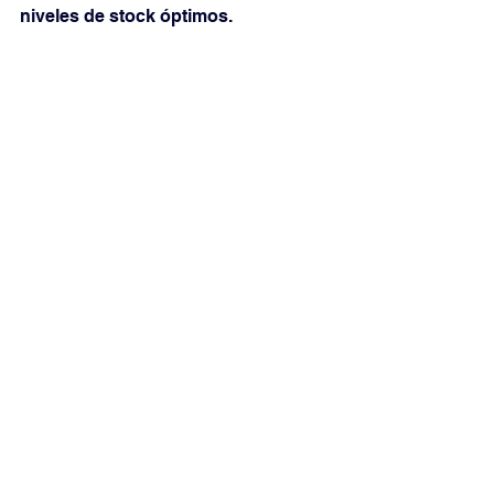
niveles de stock óptimos. 
Recuerda, un buen control de stock 
es la base de un negocio próspero. 
Empieza hoy mismo a implementar 
estas estrategias y observa cómo tu 
almacén se transforma en un 
modelo de eficiencia.
Ver todo
Entradas recientes